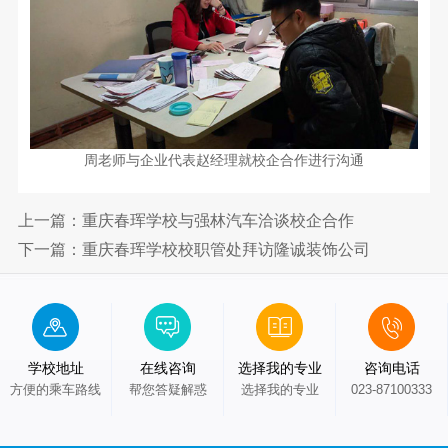
园
简
介
新
魅
闻
力
校
专
校
园
周老师与企业代表赵经理就校企合作进行沟通
园
业
新
VR
闻
上一篇：重庆春珲学校与强林汽车洽谈校企合作
全
设
最
下一篇：重庆春珲学校校职管处拜访隆诚装饰公司
景
置
新
预
升
公
览
告
实
学
学校地址
在线咨询
选择我的专业
咨询电话
训
方便的乘车路线
帮您答疑解惑
选择我的专业
023-87100333
留
中
心
学