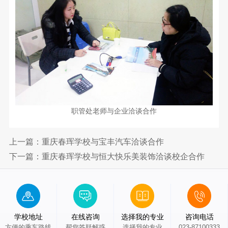
园
简
介
新
魅
闻
力
校
专
校
园
园
业
新
VR
闻
职管处老师与企业洽谈合作
全
设
最
景
置
新
上一篇：重庆春珲学校与宝丰汽车洽谈合作
预
升
公
下一篇：重庆春珲学校与恒大快乐美装饰洽谈校企合作
览
告
实
学
训
留
中
学校地址
在线咨询
选择我的专业
咨询电话
心
学
方便的乘车路线
帮您答疑解惑
选择我的专业
023-87100333