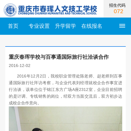
招生代码
072
首页
专业设置
升学留学
在线报名
首
重庆春珲学校与百事通国际旅行社洽谈合作
页
2016-12-02
学
2016年12月2日，我校职业管理处陈老师、赵老师到百事
通国际旅行社拜访考察，与企业代表刘经理就校企合作事宜进
校
行洽谈，该单位位于锦江东方广场A座2312室，企业目前招聘
的是计调、专线销售的岗位，经双方当面交流后，双方初步达
简
成校企合作意向。
介
学
校
校