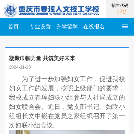
招生代码
072
首页
专业设置
升学留学
在线报名
首
凝聚巾帼力量 共筑美好未来
页
2024-11-29
学
为了进一步加强妇女工作，促进我校
校
妇女工作的发展，按照上级部门的要求，
我校成立春珲妇联小组参与人社局成立的
简
妇女联合会。近日，党支部书记、妇联小
介
组组长文中锐在党员之家组织召开了第一
学
校
次妇联小组会议。
校