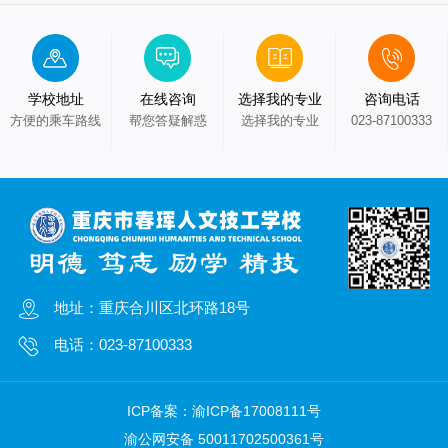
学校地址
在线咨询
选择我的专业
咨询电话
方便的乘车路线
帮您答疑解惑
选择我的专业
023-87100333
地址：重庆合川区北环路18号
电话：023-87100333
ICP备案：
渝ICP备17008111号
渝公网安备 50011702500361号