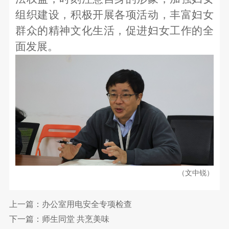
纳
组织建设，积极开展各项活动，丰富妇女
士
群众的精神文化生活，促进妇女工作的全
校
面发展。
园
招
聘
（文中锐）
上一篇：办公室用电安全专项检查
下一篇：师生同堂 共烹美味