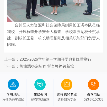
园
简
介
新
魅
闻
力
合川区人力资源和社会保障局副局长王谔率队莅临
校
我校，开展秋季开学安全大检查。学校常务副校长贺承
专
校
园
建、副校长王君、校长助理杨刚及相关职能部门负责人
园
业
新
陪同。
VR
闻
全
设
最
上一篇：2025-2026学年第一学期开学典礼隆重举行
景
置
新
下一篇：旌旗飘扬启新程 誓言铮铮铸新篇
预
升
公
览
告
实
学
训
留
学校地址
在线咨询
选择我的专业
咨询电话
中
方便的乘车路线
帮您答疑解惑
选择我的专业
023-87100333
心
学