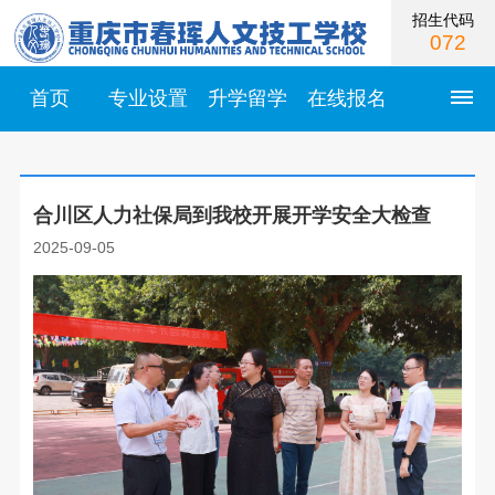
招生代码
072
首页
专业设置
升学留学
在线报名
首
合川区人力社保局到我校开展开学安全大检查
页
2025-09-05
学
校
简
介
学
校
校