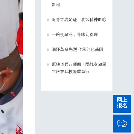
新程
追寻红岩足迹，赓续精神血脉
一碗刨猪汤，寻味到春珲
缅怀革命先烈 传承红色基因
原铁道兵八师四十团战友50周
年庆在我校隆重举行
网上
报名