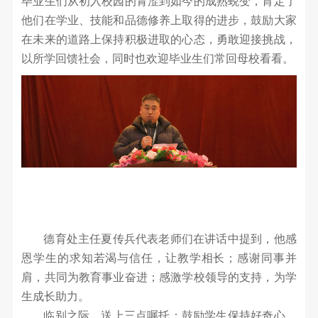
毕业生们从初入校园的青涩到如今的成熟蜕变，肯定了
联
校
他们在学业、技能和品德修养上取得的进步，鼓励大家
系
在未来的道路上保持积极进取的心态，勇敢迎接挑战，
企
我
以所学回馈社会，同时也欢迎毕业生们常回母校看看。
们
合
作
合
在
作
线
交
流
报
就
名
业
德育处主任夏传兵代表老师们在讲话中提到，他感
恩学生的求知若渴与信任，让教学相长；感谢同事并
招
之
肩，共同为教育事业奋进；感激学校领导的支持，为学
星
贤
生成长助力。
临别之际，送上三点嘱托：鼓励学生保持好奇心，