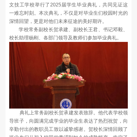
园
简
文技工学校举行了2025届学生毕业典礼，共同见证这
一难忘时刻。本次典礼，不仅是对毕业生们校园时光的
介
新
深情回望，更是对他们未来征途的美好期许。
魅
学校常务副校长贺承建、副校长王君、书记邓毅、
闻
力
校长助理杨刚、各部门领导及教师们参加毕业典礼。
校
专
校
园
园
业
新
VR
闻
全
设
最
景
置
新
预
升
公
览
告
实
学
典礼上常务副校长贺承建发表致辞。他代表学校领
训
留
导班子，向圆满完成学业的毕业生表达了热烈祝贺，向
中
辛勤付出的教职员工致以诚挚感谢。贺校长深情回顾了
心
学