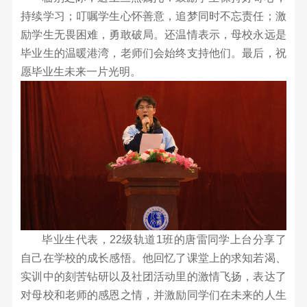
纳
持续学习；叮嘱学生心怀善意，追梦同时不忘责任；激
励学生无畏困难，勇敢破局。还温情表示，母校永远是
士
毕业生的温暖港湾，老师们会始终支持他们。最后，祝
校
愿毕业生未来一片光明。
园
招
聘
毕业生代表，22级轨道1班的唐雷同学上台分享了
自己在学校的成长感悟。他回忆了课堂上的求知若渴、
实训中的刻苦钻研以及社团活动里的激情飞扬，表达了
对母校和老师的感恩之情，并激励同学们在未来的人生