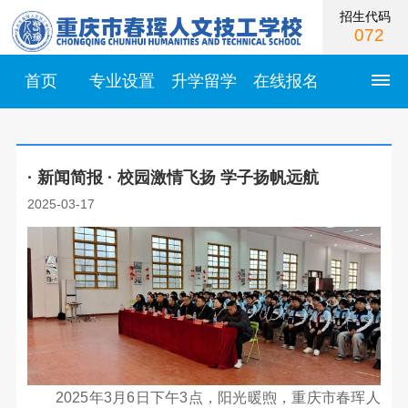
招生代码
072
首页
专业设置
升学留学
在线报名
首
· 新闻简报 · 校园激情飞扬 学子扬帆远航
页
2025-03-17
学
校
简
介
学
校
校
2025年3月6日下午3点，阳光暖煦，重庆市春珲人