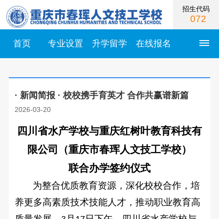
招生代码
072
首页
专业设置
升学留学
在线报名
首
· 新闻简报 · 校校携手育英才 合作共赢谱新篇
页
2026-03-20
学
四川省水产学校与重庆红树叶教育科技有
校
限公司
（
重庆市春珲人文技工学校
）
简
联合办学签约仪式
为整合优质教育资源，深化校校合作，培
介
学
校
养更多高素质技术技能人才，推动职业教育高
校
质量发展，
月
日下午，四川省水产学校与