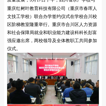
3
17
园
简
重庆红树叶教育科技有限公司（重庆市春珲人
介
新
文技工学校）联合办学签约仪式在学校合川校
魅
闻
区阶梯教室隆重举行。重庆市合川区人力资源
力
校
专
校
和社会保障局就业和职业能力建设科科长彭富
园
园
强应邀出席，两校领导及全体教职工共同参加
业
新
VR
仪式。
闻
全
设
最
景
置
新
预
升
公
览
告
实
学
训
留
中
心
学