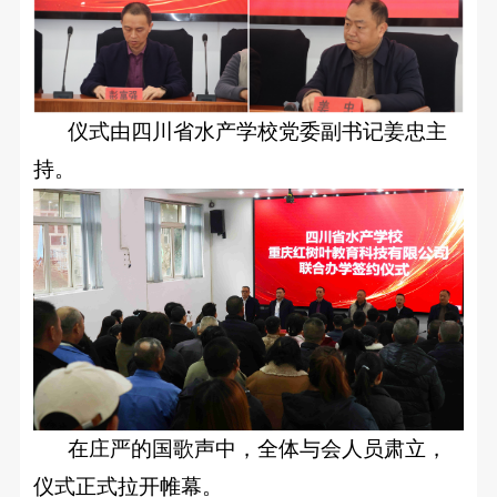
联
校
系
企
我
们
仪式由四川省水产学校党委副书记姜忠主
合
持。
作
合
在
作
线
交
流
报
就
名
业
招
之
星
在庄严的国歌声中，全体与会人员肃立，
贤
仪式正式拉开帷幕。