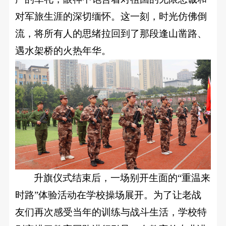
联
校
对军旅生涯的深切缅怀。这一刻，时光仿佛倒
系
流，将所有人的思绪拉回到了那段逢山凿路、
企
我
遇水架桥的火热年华。
们
合
作
合
在
作
线
交
流
报
就
名
业
升旗仪式结束后，一场别开生面的“重温来
招
之
时路”体验活动在学校操场展开。为了让老战
星
贤
友们再次感受当年的训练与战斗生活，学校特