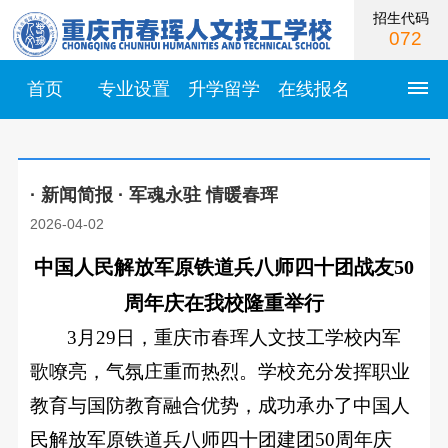
招生代码
072
首页
专业设置
升学留学
在线报名
首
· 新闻简报 · 军魂永驻 情暖春珲
页
2026-04-02
学
中国人民解放军原铁道兵八师四十团战友50
校
周年庆在我校隆重举行
简
3月29日，重庆市春珲人文技工学校内军
歌嘹亮，气氛庄重而热烈。学校充分发挥职业
介
学
教育与国防教育融合优势，成功承办了中国人
校
校
民解放军原铁道兵八师四十团建团50周年庆