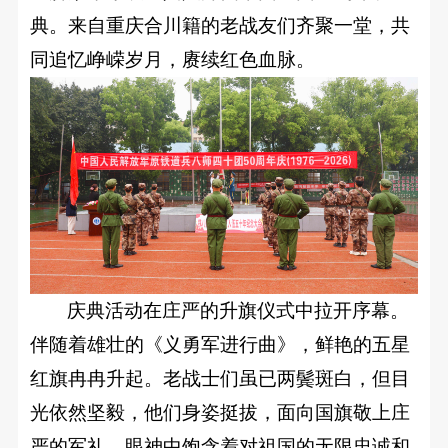
园
简
典。来自重庆合川籍的老战友们齐聚一堂，共
介
新
同追忆峥嵘岁月，赓续红色血脉。
魅
闻
力
校
专
校
园
园
业
新
VR
闻
全
设
最
景
置
新
预
升
公
庆典活动在庄严的升旗仪式中拉开序幕。
览
告
伴随着雄壮的《义勇军进行曲》，鲜艳的五星
实
学
训
红旗冉冉升起。老战士们虽已两鬓斑白，但目
留
中
光依然坚毅，他们身姿挺拔，面向国旗敬上庄
心
学
严的军礼，眼神中饱含着对祖国的无限忠诚和