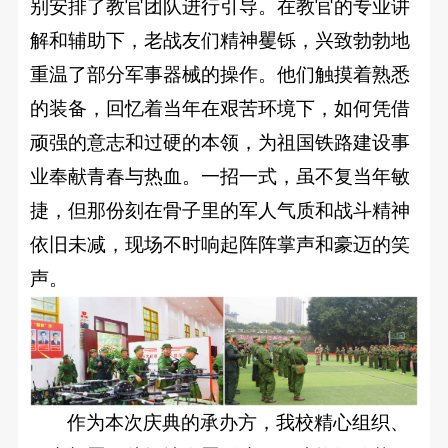
别安排了教官团队进行引导。在教官的专业讲
纳
解和辅助下，老战友们精神矍铄，兴致勃勃地
士
重温了部分军事器械的操作。他们触摸着熟悉
校
的装备，回忆着当年在艰苦环境下，如何凭借
园
招
顽强的意志和过硬的本领，为祖国铁路建设事
聘
业奉献青春与热血。一招一式，虽不复当年敏
捷，但那份刻在骨子里的军人气质和战斗精神
依旧未减，现场不时响起阵阵掌声和豪迈的笑
声。
作为本次庆典的承办方，我校精心组织、