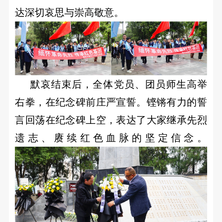
联
达深切哀思与崇高敬意。
校
系
企
我
们
合
作
默哀结束后，全体党员、团员师生高举
合
在
右拳，在纪念碑前庄严宣誓。铿锵有力的誓
作
言回荡在纪念碑上空，表达了大家继承先烈
线
交
遗志、赓续红色血脉的坚定信念。
流
报
就
名
业
招
之
星
贤