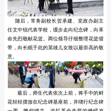
纳
士
校
随后，常务副校长贺承建、党政办副主
园
任文中锐代表学校，缓步走向纪念碑，向革
招
命先烈敬献花篮。两位领导仔细整理花篮缎
聘
带，向长眠于此的英雄儿女致以最崇高的敬
意。
最后，师生代表依次上前，将手中的鲜
花轻轻摆放在纪念碑基座前，并绕行纪念碑
一周，瞻仰碑文，追忆革命先辈的峥嵘岁