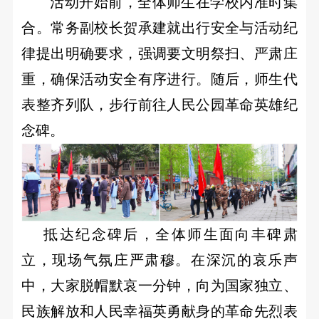
活动开始前，全体师生在学校内准时集
园
简
合。常务副校长贺承建就出行安全与活动纪
介
新
律提出明确要求，强调要文明祭扫、严肃庄
魅
闻
力
重，确保活动安全有序进行。随后，师生代
校
专
校
表整齐列队，步行前往人民公园革命英雄纪
园
园
业
念碑。
新
VR
闻
全
设
最
景
置
新
预
升
公
览
抵达纪念碑后，全体师生面向丰碑肃
告
实
学
立，现场气氛庄严肃穆。在深沉的哀乐声
训
留
中，大家脱帽默哀一分钟，向为国家独立、
中
心
民族解放和人民幸福英勇献身的革命先烈表
学