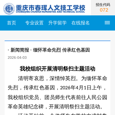
招生代码
072
首页
专业设置
升学留学
在线报名
首
· 新闻简报 · 缅怀革命先烈 传承红色基因
页
2026-04-03
学
我校组织开展清明祭扫主题活动
校
清明寄哀思，深情悼英烈。为缅怀革命
简
先烈，传承红色基因，
年
月
日上午，
2026
4
1
我校组织党员、团员师生代表前往人民公园
介
学
校
革命英雄纪念碑，开展清明祭扫主题活动。
校