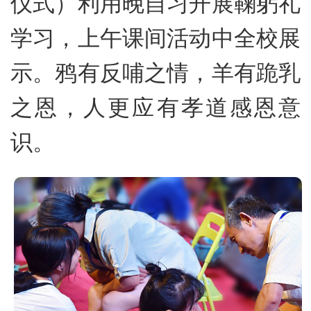
仪式）利用晚自习开展鞠躬礼
学习，上午课间活动中全校展
示。鸦有反哺之情，羊有跪乳
之恩，人更应有孝道感恩意
识。